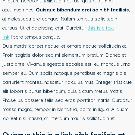
Aliquam hendrerit sollicitudin purus, quis rutrum mi
accumsan nec.
Quisque bibendum orci ac nibh facilisis
,
at malesuada orci congue. Nullam tempus sollicitudin
cursus. Ut et adipiscing erat. Curabitur
this is a text
link
libero tempus congue.
Duis mattis laoreet neque, et ornare neque sollicitudin at.
Proin sagittis dolor sed mi elementum pretium. Donec et
justo ante. Vivamus egestas sodales est, eu rhoncus urna
semper eu. Cum sociis natoque penatibus et magnis dis
parturient montes, nascetur ridiculus mus. Integer tristique
elit lobortis purus bibendum, quis dictum metus mattis.
Phasellus posuere felis sed eros porttitor mattis. Curabitur
massa magna, tempor in blandit id, porta in ligula. Aliquam
laoreet nisl massa, at interdum mauris sollicitudin et.
Quisque this is a link nibh facilisis at