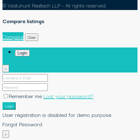
© Vastuhunt Realtech LLP - All rights reserved
Compare listings
Compare
Close
Login
×
Remember me
Lost your password?
Login
User registration is disabled for demo purpose.
Forgot Password
×