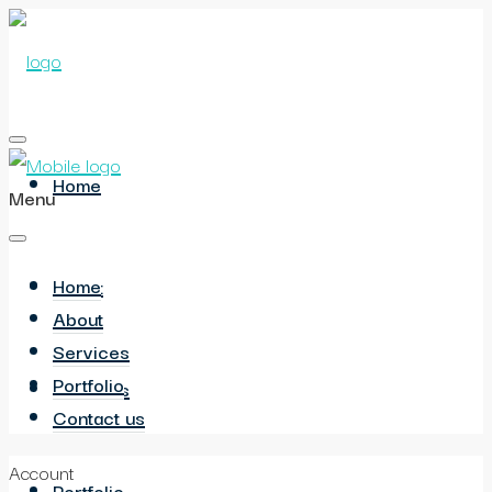
Home
Menu
Home
About
About
Services
Portfolio
Services
Contact us
Account
Portfolio